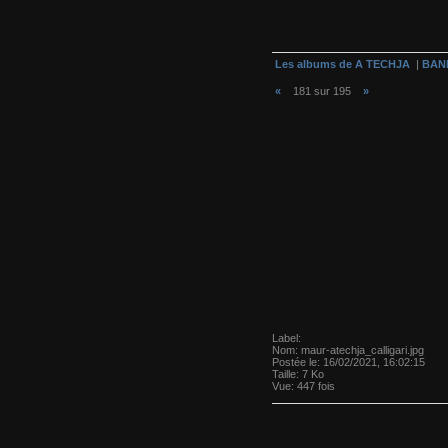
Les albums de A TECHJA
|
BAN
«
181 sur 195
»
Label:
Nom:
maur-atechja_calligari.jpg
Postée le:
16/02/2021, 16:02:15
Taille:
7 Ko
Vue:
447 fois