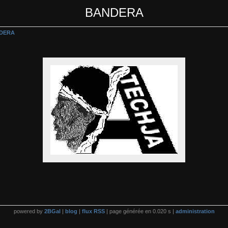
BANDERA
DERA
powered by
2BGal
|
blog
|
flux RSS
| page générée en 0.020 s |
administration