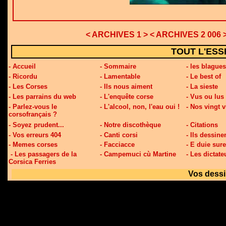
< ARCHIVES 1 >
<
ARCHIVES 2
006 >
TOUT L'ESS
- Accueil
- Sommaire
- les blagues
- Ricordu
- Lamentable
- Le best of
- Les Corses
- Ils nous aiment
- La sieste
- Les parrains du web
- L'enquête corse
- Vus ou lus
- Parlez-vous le
- L'alcool, non, l'eau oui !
- Nos vingt 
corsofrançais ?
- Soyez prudent...
- Notre discothèque
- Citations
- Vos erreurs 404
- Canti corsi
- Ils dessine
- Memes corses
- Facciacce
- E duie sure
- Les passagers de la
- Campemuci cù Martine
- Les dictate
Corsica Ferries
Vos dessi